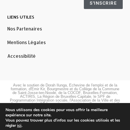
S'INSCRIRE
LIENS UTILES
Nos Partenaires
Mentions Légales
Accessibilité
Avec le soutien de Dorah Ilunga, Echevine de l'emploi et de la
formation, d'Emir Kir, Bourgmestre et du Collège de la Commune
de Saint-Josse-ten-Noode, de la COCOF, Bruxelles-Formation,
ACTIRIS, La Région de Bruxelles-Capitale, le SPF de
Programmation Intégration sociale, l'Association de la Ville et des
Communes de la RBC et cofinancé par l'Union Européenne. L'UE
cofinance la formation de 154 personnes par an en HORECA,
Nous utilisons des cookies pour vous offrir la meilleure
Orientation professionnelle, informatique et bureautique.
expérience sur notre site.
"Titulaires du Label Diversité, nous nous engageons à respecter et
à promouvoir l'application du principe de non-discrimination sous
Vous pouvez trouver plus d'infos sur les cookies utilisés et les
toutes ses formes dans la mise en œuvre de nos actions et dans
régler
ici
.
la gestion de nos ressources humaines".