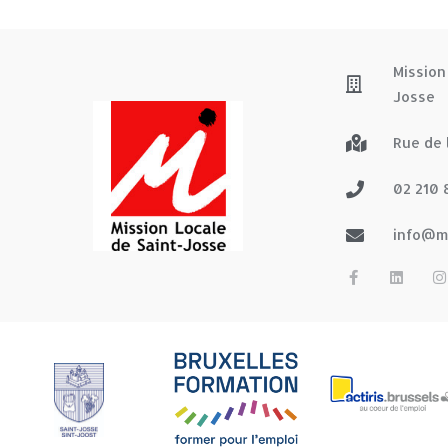
Mission
Josse
Rue de 
02 210 
info@ml