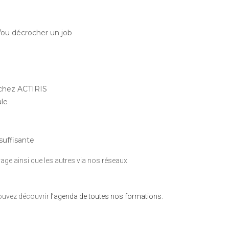
t/ou décrocher un job
 chez ACTIRIS
ale
 suffisante
age ainsi que les autres via nos réseaux
pouvez découvrir
l’agenda de toutes nos formations
.